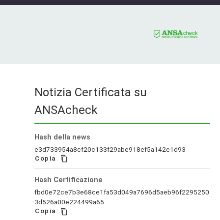
Notizia Certificata su
ANSAcheck
Hash della news
e3d733954a8cf20c133f29abe918ef5a142e1d93
Copia
Hash Certificazione
fbd0e72ce7b3e68ce1fa53d049a7696d5aeb96f2295250
3d526a00e224499a65
Copia